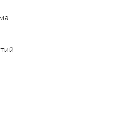
ма
ытий