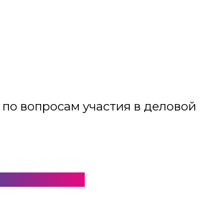
 п
о вопросам участия в деловой
technoprom.ru