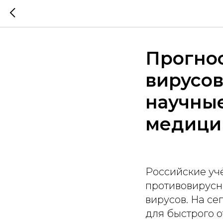
Прогно
вирусов
научны
медици
Российские уч
противовирусн
вирусов. На с
для быстрого 