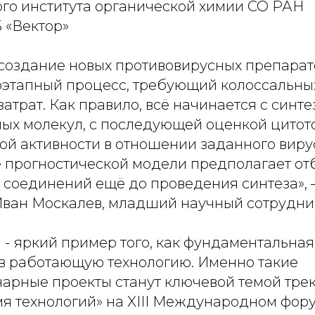
ого института органической химии СО РАН
 «Вектор»
создание новых противовирусных препарато
этапный процесс, требующий колоссальных
атрат. Как правило, всё начинается с синте
лых молекул, с последующей оценкой цитот
ой активности в отношении заданного виру
 прогностической модели предполагает от
 соединений ещё до проведения синтеза»,
Иван Москалев, младший научный сотрудн
 - яркий пример того, как фундаментальная
в работающую технологию. Именно такие
рные проекты станут ключевой темой тре
мя технологий» на XIII Международном фор