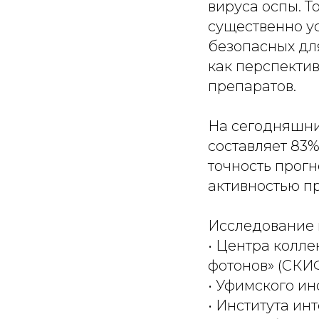
вируса оспы. Т
существенно у
безопасных дл
как перспекти
препаратов.
На сегодняшни
составляет 83
точность прог
активностью п
Исследование 
• Центра колл
фотонов» (СКИ
• Уфимского и
• Института и