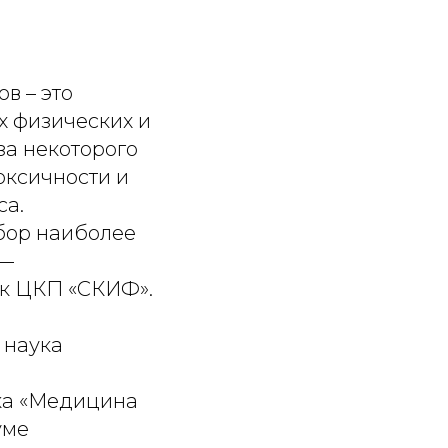
в – это
 физических и
за некоторого
оксичности и
са.
бор наиболее
 —
ик ЦКП «СКИФ».
 наука
ка «Медицина
уме