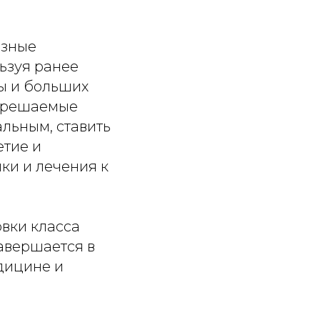
озные
ьзуя ранее
ы и больших
нерешаемые
льным, ставить
етие и
ки и лечения к
овки класса
завершается в
дицине и