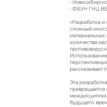
• Новосибирск
• ФБУН ГНЦ ВБ
«Разработка и 
сложный много
материальных з
количества ма
противовирусн
Использование
перспективных
рассказывает 
Эта разработка
превращается 
междисциплина
будущего: вре