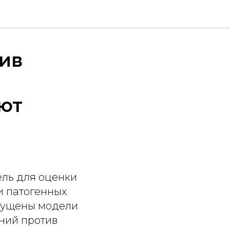
ив
ют
ль для оценки
и патогенных
апущены модели
ний против