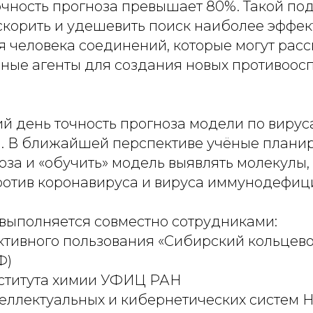
очность прогноза превышает 80%. Такой по
скорить и удешевить поиск наиболее эффек
я человека соединений, которые могут рас
вные агенты для создания новых противоос
й день точность прогноза модели по вирус
%. В ближайшей перспективе учёные плани
ноза и «обучить» модель выявлять молекул
ротив коронавируса и вируса иммунодефици
выполняется совместно сотрудниками:
ективного пользования «Сибирский кольцев
Ф)
нститута химии УФИЦ РАН
нтеллектуальных и кибернетических систе