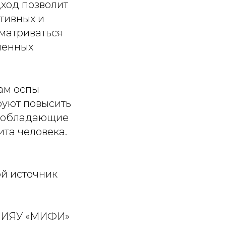
дход позволит
тивных и
сматриваться
пенных
ам оспы
руют повысить
ы, обладающие
та человека.
ой источник
м НИЯУ «МИФИ»