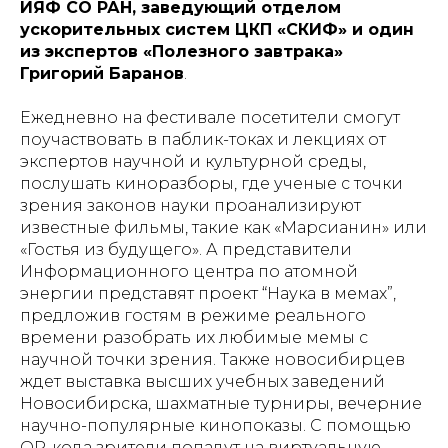
ИЯФ СО РАН, заведующий отделом
ускорительных систем ЦКП «СКИФ» и один
из экспертов «Полезного завтрака»
Григорий Баранов
.
Ежедневно на фестивале посетители смогут
поучаствовать в паблик-токах и лекциях от
экспертов научной и культурной среды,
послушать киноразборы, где ученые с точки
зрения законов науки проанализируют
известные фильмы, такие как «Марсианин» или
«Гостья из будущего». А представители
Информационного центра по атомной
энергии представят проект “Наука в мемах”,
предложив гостям в режиме реального
времени разобрать их любимые мемы с
научной точки зрения. Также новосибирцев
ждет выставка высших учебных заведений
Новосибирска, шахматные турниры, вечерние
научно-популярные кинопоказы. С помощью
QR-кода зрители попадут на виртуальную