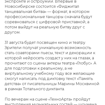
экспромте и остроумии. Впервые в
Новосибирске состоится «Фиджитал
танцевальная битва» — формат, в котором
профессиональные танцоры сначала будут
соревноваться с цифровой приставкой, а
потом выйдут на реальную битву друг с
другом.
31 августа будет посвящен кино и театру.
Зрители получат уникальную возможность
стать соавторами пьесы, текст и декорации к
которой нейросеть создаст у них на глазах, а
прочитают со сцены актеры театра «Глобус». А
для подготовки к реальному, а не
виртуальному учебному году все желающие
смогут написать под диктовку текст «Память
детства» от писательницы Марины Москвиной
в рамках Тотального диктанта.
По вечерам на сцене «ТехноАрта» пройдут
выступления музыкальных гостей — шоумена,